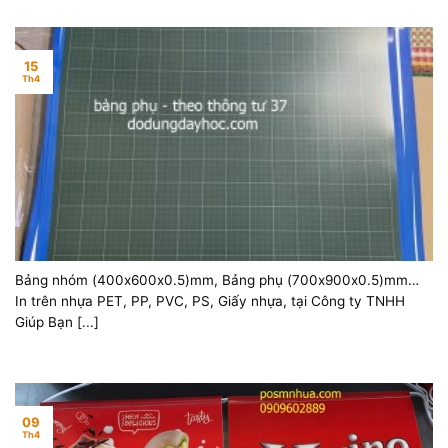
15
Th4
Bảng nhóm (400x600x0.5)mm, Bảng phụ (700x900x0.5)mm
sản xuất in theo yêu cầu!
In trên nhựa PET, PP, PVC, PS, Giấy nhựa, tại Công ty TNHH
Giúp Bạn [...]
09
Th4