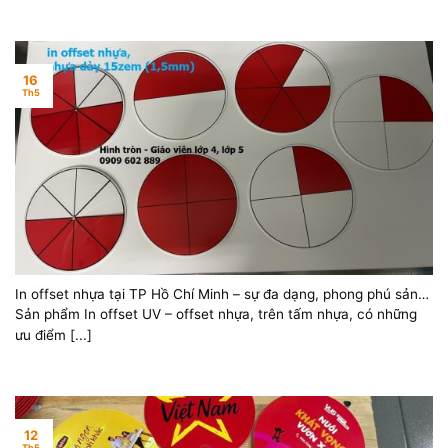
16
Th5
In offset nhựa tại TP Hồ Chí Minh – sự đa dạng, phong phú sản
phẩm in offset nhựa
Sản phẩm In offset UV – offset nhựa, trên tấm nhựa, có những
ưu điểm [...]
12
Th5