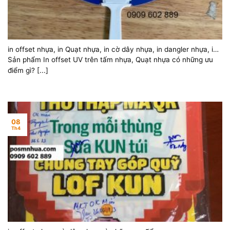
in offset nhựa, in Quạt nhựa, in cờ dây nhựa, in dangler nhựa, in
posm nhựa và những ưu điểm
Sản phẩm In offset UV trên tấm nhựa, Quạt nhựa có những ưu
điểm gì? [...]
08
Th4