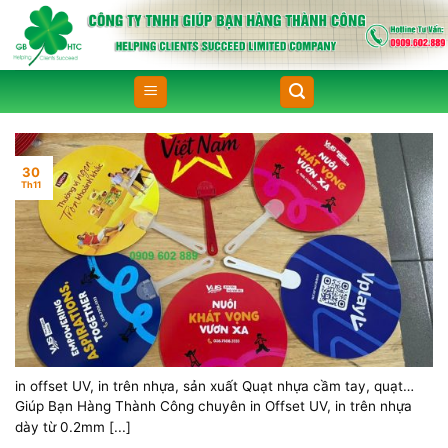
Skip
to
content
30
Th11
in offset UV, in trên nhựa, sản xuất Quạt nhựa cầm tay, quạt
nhựa cán dài, quạt nhựa 8 zem, in posm nhựa dày 8 zem
Giúp Bạn Hàng Thành Công chuyên in Offset UV, in trên nhựa
dày từ 0.2mm [...]