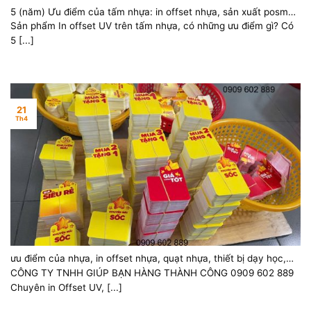
5 (năm) Ưu điểm của tấm nhựa: in offset nhựa, sản xuất posm
nhựa, thiết bị dạy học nhựa
Sản phẩm In offset UV trên tấm nhựa, có những ưu điểm gì? Có
5 [...]
21
Th4
ưu điểm của nhựa, in offset nhựa, quạt nhựa, thiết bị dạy học,
bảng phụ, bảng nhóm
CÔNG TY TNHH GIÚP BẠN HÀNG THÀNH CÔNG 0909 602 889
Chuyên in Offset UV, [...]