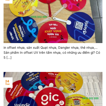
in offset nhựa, sản xuất Quạt nhựa, Dangler nhựa, thẻ nhựa,
Bảng phụ, Bảng nhóm
Sản phẩm In offset UV trên tấm nhựa, có những ưu điểm gì? Có
5 [...]
24
Th4