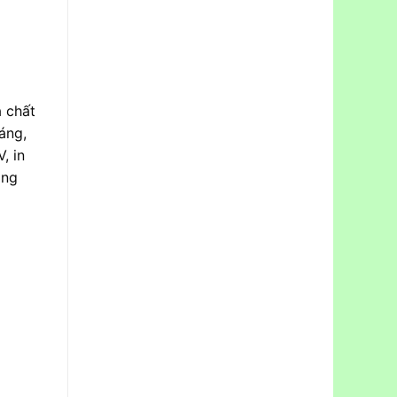
a chất
áng,
, in
ảng