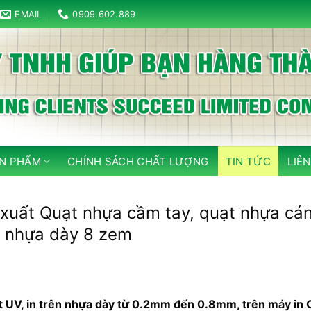
EMAIL
0909.602.889
N PHẨM
CHÍNH SÁCH CHẤT LƯỢNG
TIN TỨC
LIÊN
ản xuất Quạt nhựa cầm tay, quạt nhựa cá
m nhựa dày 8 zem
 UV, in trên nhựa dày từ 0.2mm đến 0.8mm, trên máy in 