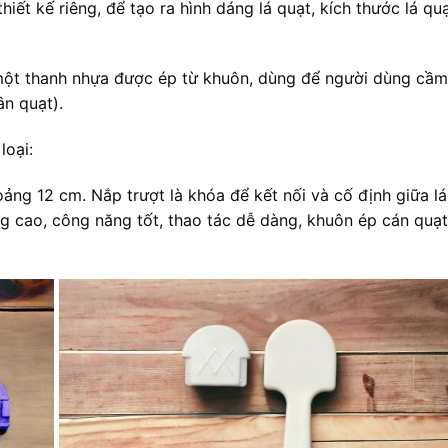
iết kế riêng, để tạo ra hình dáng lá quạt, kích thước lá qu
 một thanh nhựa được ép từ khuôn, dùng để người dùng cầ
ân quạt).
loại:
oảng 12 cm. Nắp trượt là khóa để kết nối và cố định giữa lá
ợng cao, công năng tốt, thao tác dễ dàng, khuôn ép cán quạ