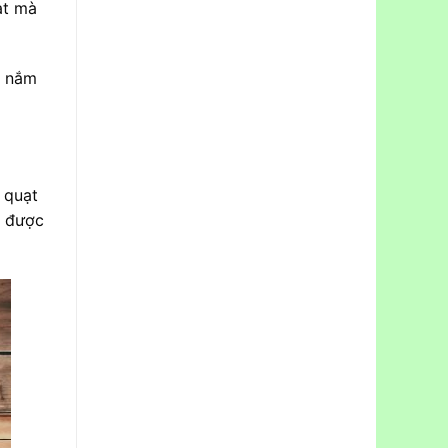
ạt mà
m nắm
 quạt
t được