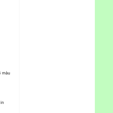
4 màu
in