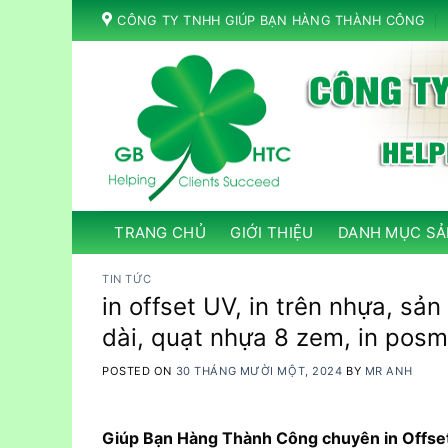
Skip
CÔNG TY TNHH GIÚP BẠN HÀNG THÀNH CÔNG
to
content
TRANG CHỦ
GIỚI THIỆU
DANH MỤC SẢ
TIN TỨC
in offset UV, in trên nhựa, s
dài, quạt nhựa 8 zem, in pos
POSTED ON
30 THÁNG MƯỜI MỘT, 2024
BY
MR ANH
Giúp Bạn Hàng Thành Công chuyên in Offset