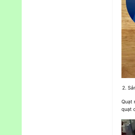
Sả
Quạt 
quạt 
Trình
chơi