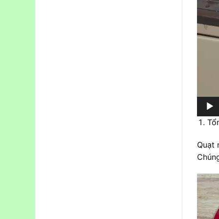
Tổ
Quạt 
Chúng