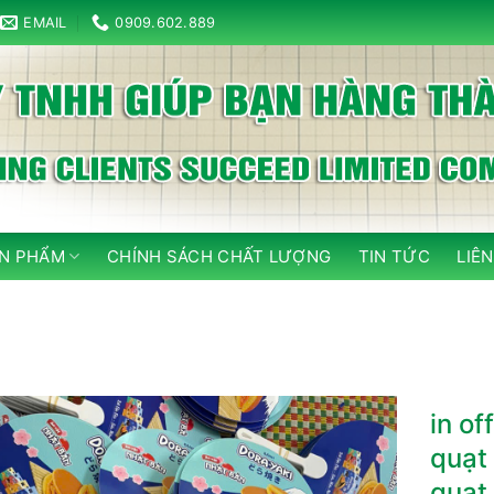
EMAIL
0909.602.889
N PHẨM
CHÍNH SÁCH CHẤT LƯỢNG
TIN TỨC
LIÊN
in of
quạt
quạt