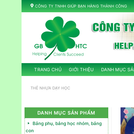
Skip
CÔNG TY TNHH GIÚP BẠN HÀNG THÀNH CÔNG
to
content
TRANG CHỦ
GIỚI THIỆU
DANH MỤC SẢ
THẺ NHỰA DẠY HỌC
DANH MỤC SẢN PHẨM
Bảng phụ, bảng học nhóm, bảng
con