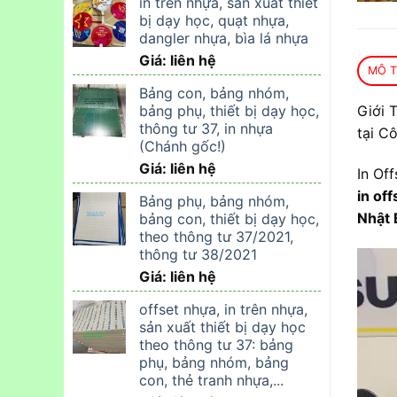
in trên nhựa, sản xuất thiết
bị dạy học, quạt nhựa,
dangler nhựa, bìa lá nhựa
Giá: liên hệ
MÔ 
Bảng con, bảng nhóm,
bảng phụ, thiết bị dạy học,
Giới 
thông tư 37, in nhựa
tại C
(Chánh gốc!)
Giá: liên hệ
In Of
in of
Bảng phụ, bảng nhóm,
Nhật 
bảng con, thiết bị dạy học,
theo thông tư 37/2021,
thông tư 38/2021
Trình
Giá: liên hệ
chơi
Video
offset nhựa, in trên nhựa,
sản xuất thiết bị dạy học
theo thông tư 37: bảng
phụ, bảng nhóm, bảng
con, thẻ tranh nhựa,...