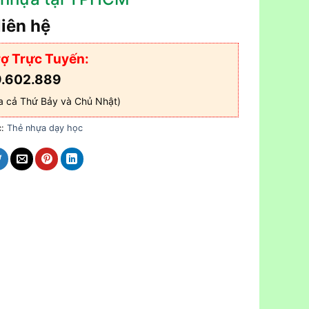
liên hệ
ợ Trực Tuyến:
.602.889
a cả Thứ Bảy và Chủ Nhật)
c:
Thẻ nhựa dạy học