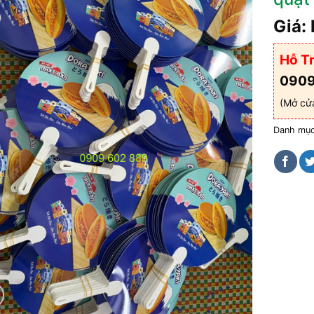
Giá: 
Hỗ Tr
0909
(Mở cử
Danh mụ