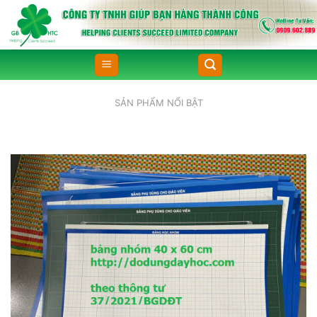
Skip
to
content
SẢN PHẨM NỔI BẬT