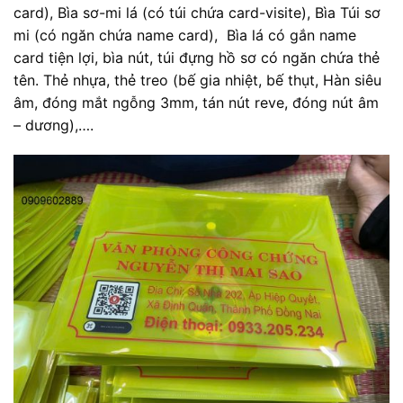
card), Bìa sơ-mi lá (có túi chứa card-visite), Bìa Túi sơ
mi (có ngăn chứa name card), Bìa lá có gắn name
card tiện lợi, bìa nút, túi đựng hồ sơ có ngăn chứa thẻ
tên. Thẻ nhựa, thẻ treo (bế gia nhiệt, bế thụt, Hàn siêu
âm, đóng mắt ngỗng 3mm, tán nút reve, đóng nút âm
– dương),….