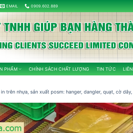
EMAIL
0909.602.889
N PHẨM
CHÍNH SÁCH CHẤT LƯỢNG
TIN TỨC
LIÊN
n
in trên nhựa, sản xuất posm: hanger, dangler, quạt, cờ dây