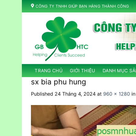
Skip
CÔNG TY TNHH GIÚP BẠN HÀNG THÀNH CÔNG
to
content
TRANG CHỦ
GIỚI THIỆU
DANH MỤC SẢ
sx bia phu hung
Published
24 Tháng 4, 2024
at
960 × 1280
i