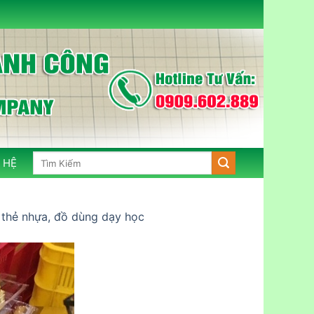
Tìm
 HỆ
kiếm:
, thẻ nhựa, đồ dùng dạy học