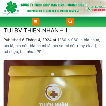
Skip
to
content
TUI BV THIEN NHAN – 1
Published
6 Tháng 4, 2024
at
1280 × 960
in
bìa nhựa,
bìa lá, bìa nút, bìa sơ mi lá, bìa sơ mi nút ( my clear),
túi nhựa, bìa nhựa PP