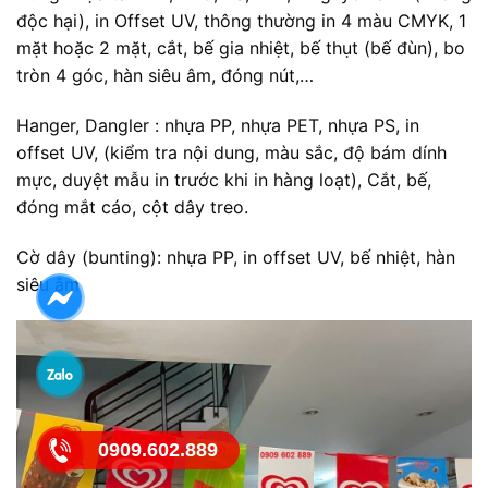
độc hại), in Offset UV, thông thường in 4 màu CMYK, 1
mặt hoặc 2 mặt, cắt, bế gia nhiệt, bế thụt (bế đùn), bo
tròn 4 góc, hàn siêu âm, đóng nút,…
Hanger, Dangler : nhựa PP, nhựa PET, nhựa PS, in
offset UV, (kiểm tra nội dung, màu sắc, độ bám dính
mực, duyệt mẫu in trước khi in hàng loạt), Cắt, bế,
đóng mắt cáo, cột dây treo.
Cờ dây (bunting): nhựa PP, in offset UV, bế nhiệt, hàn
siêu âm
0909.602.889