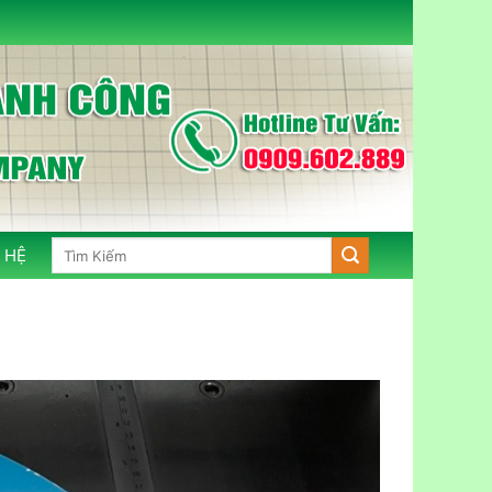
Tìm
 HỆ
kiếm: