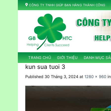
Skip
CÔNG TY TNHH GIÚP BẠN HÀNG THÀNH CÔNG
to
content
TRANG CHỦ
GIỚI THIỆU
DANH MỤC SẢ
kun sua tuoi 3
Published
30 Tháng 3, 2024
at
1280 × 960
i