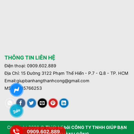
THÔNG TIN LIÊN HỆ
Điện thoại: 0909.602.889
Địa Chỉ: 15 Đường 3122 Phạm Thế Hiển - P.7 - Q.8 - TP. HCM
Email:giupbanhangthanhcong@gmail.com
MST:
0315766253
Copyright 2026 ©
Thiết kế bởi
CÔNG TY TNHH GIÚP BẠN
0909.602.889