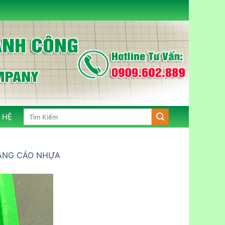
Tìm
 HỆ
kiếm:
UẢNG CÁO NHỰA