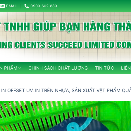
EMAIL
0909.602.889
N PHẨM
CHÍNH SÁCH CHẤT LƯỢNG
TIN TỨC
LIÊN
n
IN OFFSET UV, IN TRÊN NHỰA, SẢN XUẤT VẬT PHẨM Q