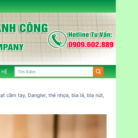
Tìm
 HỆ
kiếm:
 cầm tay, Dangler, thẻ nhựa, bìa lá, bìa nút,