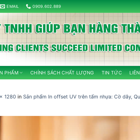
EMAIL
0909.602.889
N PHẨM
CHÍNH SÁCH CHẤT LƯỢNG
TIN TỨC
LIÊN
× 1280
in
Sản phẩm In offset UV trên tấm nhựa: Cờ dây, Quạt