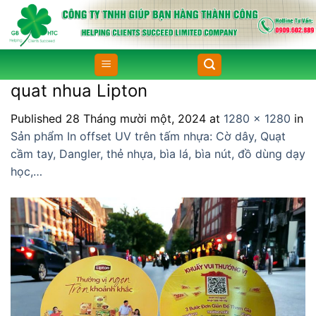
Skip
to
content
quat nhua Lipton
Published
28 Tháng mười một, 2024
at
1280 × 1280
in
Sản phẩm In offset UV trên tấm nhựa: Cờ dây, Quạt
cầm tay, Dangler, thẻ nhựa, bìa lá, bìa nút, đồ dùng dạy
học,…