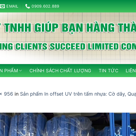
EMAIL
0909.602.889
N PHẨM
CHÍNH SÁCH CHẤT LƯỢNG
TIN TỨC
LIÊN
× 956
in
Sản phẩm In offset UV trên tấm nhựa: Cờ dây, Quạt 