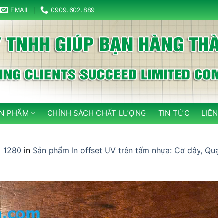
EMAIL
0909.602.889
N PHẨM
CHÍNH SÁCH CHẤT LƯỢNG
TIN TỨC
LIÊN
 1280
in
Sản phẩm In offset UV trên tấm nhựa: Cờ dây, Quạt 