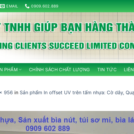
EMAIL
0909.602.889
N PHẨM
CHÍNH SÁCH CHẤT LƯỢNG
TIN TỨC
LIÊN
× 956
in
Sản phẩm In offset UV trên tấm nhựa: Cờ dây, Quạt 