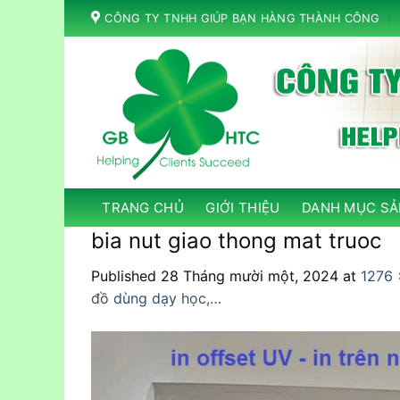
Skip
CÔNG TY TNHH GIÚP BẠN HÀNG THÀNH CÔNG
to
content
TRANG CHỦ
GIỚI THIỆU
DANH MỤC SẢ
bia nut giao thong mat truoc
Published
28 Tháng mười một, 2024
at
1276 
đồ dùng dạy học,…