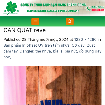
Skip
to
content
CAN QUAT reve
Published
28 Tháng mười một, 2024
at
1280 × 1280
in
Sản phẩm In offset UV trên tấm nhựa: Cờ dây, Quạt
cầm tay, Dangler, thẻ nhựa, bìa lá, bìa nút, đồ dùng dạy
học,…