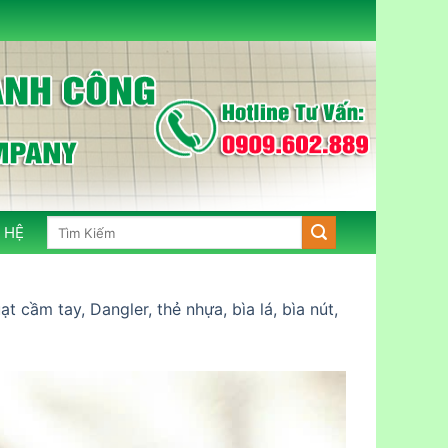
Tìm
 HỆ
kiếm:
 cầm tay, Dangler, thẻ nhựa, bìa lá, bìa nút,