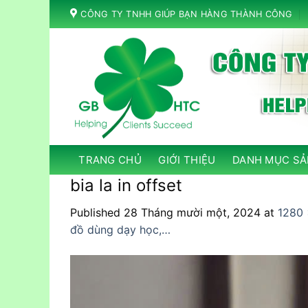
Skip
CÔNG TY TNHH GIÚP BẠN HÀNG THÀNH CÔNG
to
content
TRANG CHỦ
GIỚI THIỆU
DANH MỤC SẢ
bia la in offset
Published
28 Tháng mười một, 2024
at
1280 
đồ dùng dạy học,…