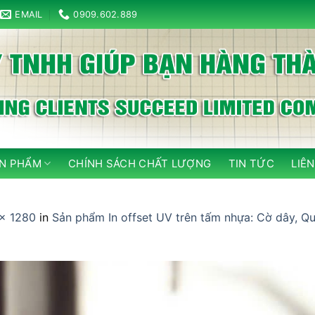
EMAIL
0909.602.889
N PHẨM
CHÍNH SÁCH CHẤT LƯỢNG
TIN TỨC
LIÊN
× 1280
in
Sản phẩm In offset UV trên tấm nhựa: Cờ dây, Quạt