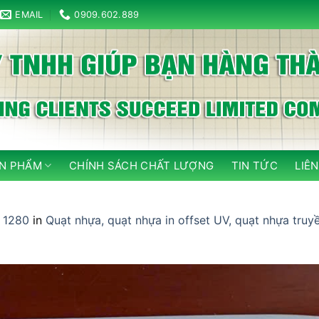
EMAIL
0909.602.889
N PHẨM
CHÍNH SÁCH CHẤT LƯỢNG
TIN TỨC
LIÊN
 1280
in
Quạt nhựa, quạt nhựa in offset UV, quạt nhựa truy