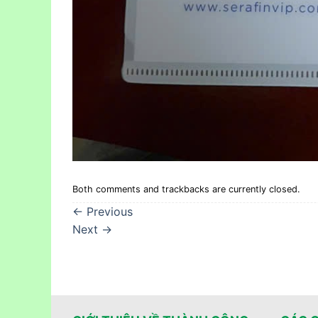
Both comments and trackbacks are currently closed.
←
Previous
Next
→