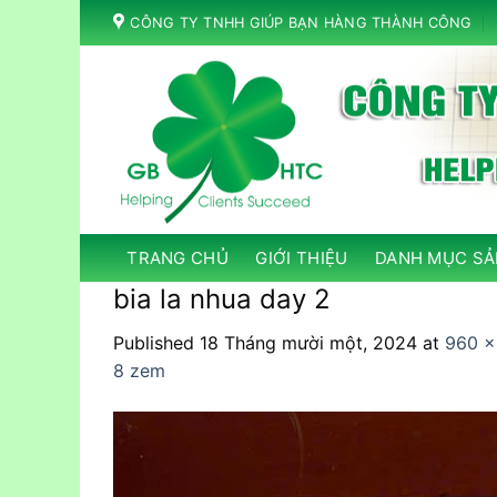
Skip
CÔNG TY TNHH GIÚP BẠN HÀNG THÀNH CÔNG
to
content
TRANG CHỦ
GIỚI THIỆU
DANH MỤC SẢ
bia la nhua day 2
Published
18 Tháng mười một, 2024
at
960 ×
8 zem