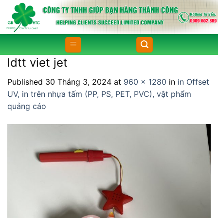
Skip
to
content
ldtt viet jet
Published
30 Tháng 3, 2024
at
960 × 1280
in
in Offset
UV, in trên nhựa tấm (PP, PS, PET, PVC), vật phẩm
quảng cáo