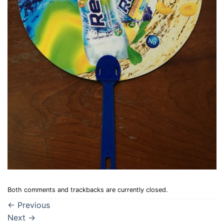
Both comments and trackbacks are currently closed.
←
Previous
Next
→