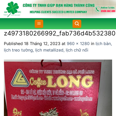
Skip
to
content
z4973180266992_fab736d4b532380
Published
18 Tháng 12, 2023
at
960 × 1280
in
lịch bàn,
lịch treo tường, lịch metallized, lịch chữ nổi