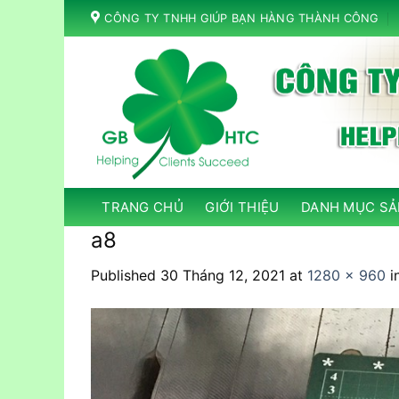
Skip
CÔNG TY TNHH GIÚP BẠN HÀNG THÀNH CÔNG
to
content
TRANG CHỦ
GIỚI THIỆU
DANH MỤC SẢ
a8
Published
30 Tháng 12, 2021
at
1280 × 960
i