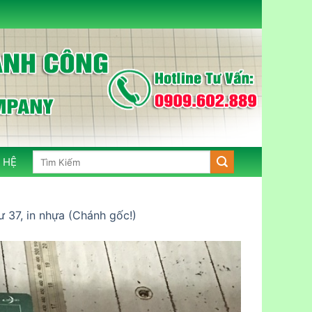
Tìm
 HỆ
kiếm:
ư 37, in nhựa (Chánh gốc!)